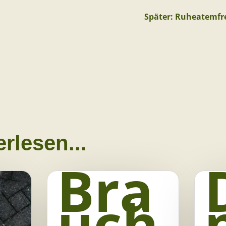
Später: Ruheatemf
rlesen...
Bra
uch