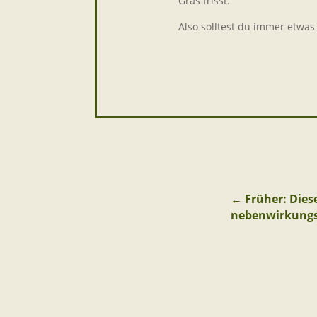
Gras frisst.
Also solltest du immer etwa
←
Früher: Die
nebenwirkungs