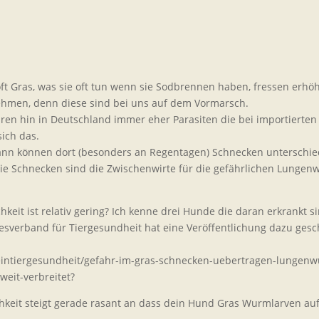
 Gras, was sie oft tun wenn sie Sodbrennen haben, fressen erhöht
hmen, denn diese sind bei uns auf dem Vormarsch.
en hin in Deutschland immer eher Parasiten die bei importiert
sich das.
nn können dort (besonders an Regentagen) Schnecken unterschie
ie Schnecken sind die Zwischenwirte für die gefährlichen Lunge
hkeit ist relativ gering? Ich kenne drei Hunde die daran erkrankt 
sverband für Tiergesundheit hat eine Veröffentlichung dazu gesc
leintiergesundheit/gefahr-im-gras-schnecken-uebertragen-lungen
eit-verbreitet?
chkeit steigt gerade rasant an dass dein Hund Gras Wurmlarven a