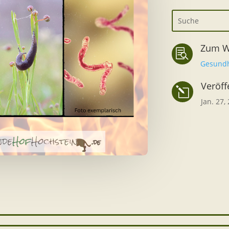
Zum W

Gesundh
Veröff
l
Jan. 27,