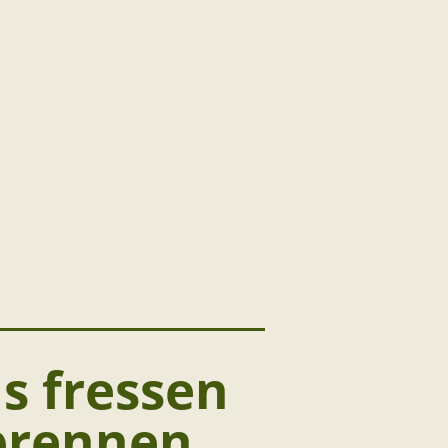
s fressen
dbrennen