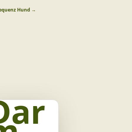
requenz Hund
→
Dar
m