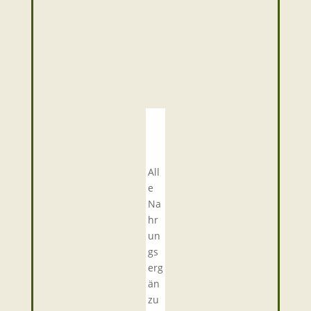
All
e
Na
hr
un
gs
erg
än
zu