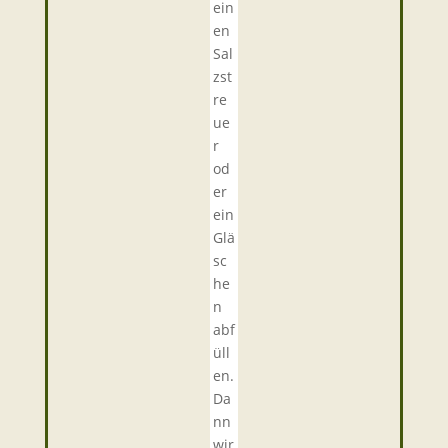
ein
en
Sal
zst
re
ue
r
od
er
ein
Glä
sc
he
n
abf
üll
en.
Da
nn
wir