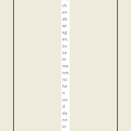
ch
en
ab
wi
eg
en,
zu
sa
m
me
nm
isc
he
n
un
d
da
nn
in