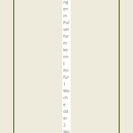
ng
en
in
Pul
ver
for
m
kö
nn
t
Ihr
für
1
Wo
ch
e
od
er
2
Wo